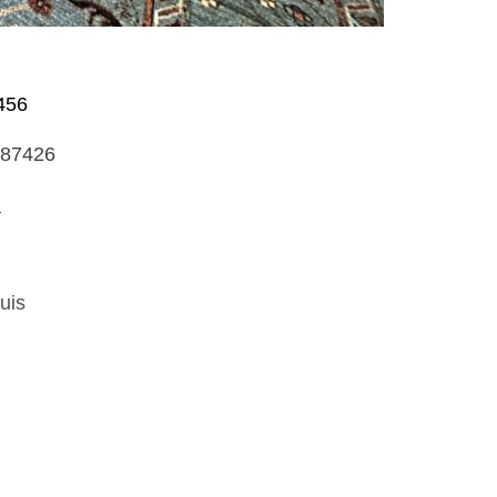
456
787426
l
uis