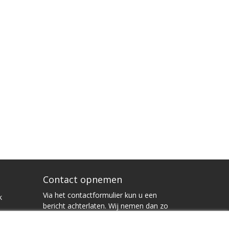
Contact opnemen
Via het contactformulier kun u een
k
bericht achterlaten. Wij nemen dan zo
snel mogelijk contact met u op.