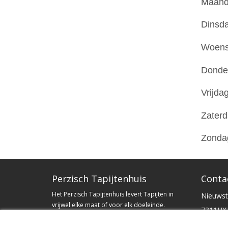
Maand
Dinsda
Woens
Donde
Vrijdag
Zaterd
Zonda
Perzisch Tapijtenhuis
Conta
Het Perzisch Tapijtenhuis levert Tapijten in
Nieuwst
vrijwel elke maat of voor elk doeleinde.
7311HX 
Wanneer een maat niet op voorraad ligt dan
kunt u ons altijd een zoek opdracht geven. Wij